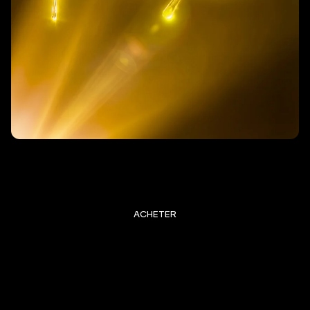
NOUVEAU MODÈLE DISPONIBLE
“FOCUS”
Limité à 200 paires uniquement
ACHETER
• Lunettes à utiliser toute la journée
• À l’intérieur, devant vos écrans
• Protection des lumières bleues et des
lumières toxiques
• Pour plus de focus, moins d'anxiété et