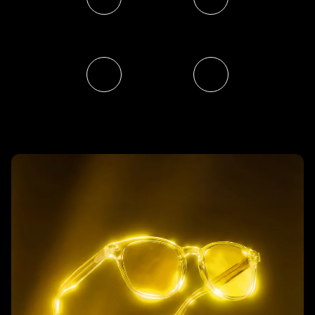
Développée
La meilleure
en laboratoire
qualité du marché
Garantie
Livraison partout
satisfait
dans le monde