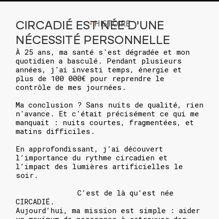
CIRCADIÉ EST NÉE D'UNE
•
HISTOIRE
NÉCESSITÉ PERSONNELLE
À 25 ans, ma santé s'est dégradée et mon
quotidien a basculé. Pendant plusieurs
années, j'ai investi temps, énergie et
plus de 100 000€ pour reprendre le
contrôle de mes journées.
Ma conclusion ? Sans nuits de qualité, rien
n'avance. Et c'était précisément ce qui me
manquait : nuits courtes, fragmentées, et
matins difficiles.
En approfondissant, j’ai découvert
l’importance du rythme circadien et
l’impact des lumières artificielles le
soir.
C’est de là qu’est née
CIRCADIÉ.
Aujourd’hui, ma mission est simple : aider
un maximum de personnes à retrouver des